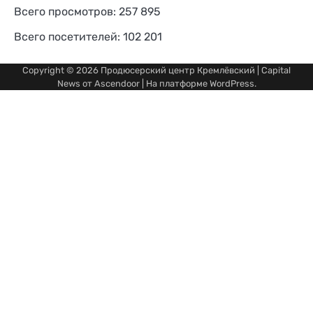
Всего просмотров:
257 895
Всего посетителей:
102 201
Copyright © 2026
Продюсерский центр Кремлёвский
| Capital
News от
Ascendoor
| На платформе
WordPress
.