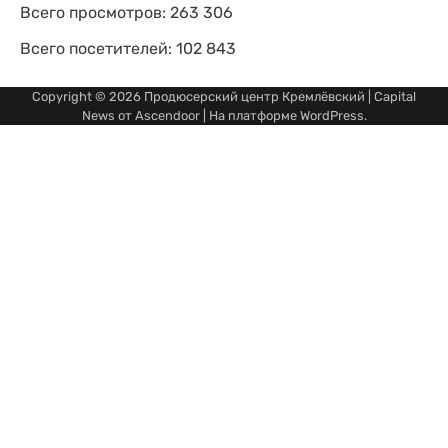
Всего просмотров:
263 306
Всего посетителей:
102 843
Copyright © 2026
Продюсерский центр Кремлёвский
| Capital
News от
Ascendoor
| На платформе
WordPress
.