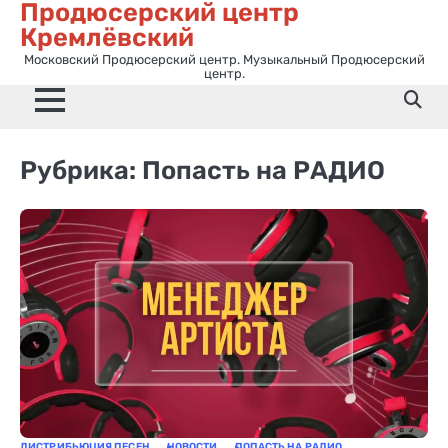
Продюсерский центр
Перейти
Кремлёвский
к
содержимому
Московский Продюсерский центр. Музыкальный Продюсерский
центр.
Рубрика:
Попасть на РАДИО
ДИСТРИБЬЮЦИЯ ПЕСЕН
НОВОСТИ
ПОПАСТЬ НА РАДИО